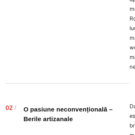
mu
Ro
lu
mă
w
mi
ne
Da
02
/
O pasiune neconvențională –
es
Berile artizanale
br