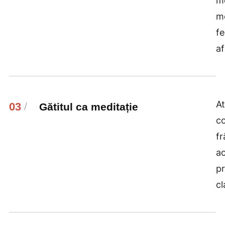
me
mo
fe
af
At
03
/
Gătitul ca meditație
co
fr
ac
pr
cl