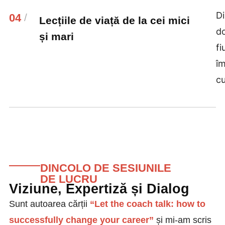
Di
04
/
Lecțiile de viață de la cei mici
do
și mari
fi
îm
cu
DINCOLO DE SESIUNILE
DE LUCRU
Viziune, Expertiză și Dialog
Sunt autoarea cărții
“Let the coach talk: how to
successfully change your career”
și mi-am scris