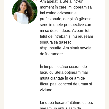
Am apelat la Stela într-un
moment în care îmi doream să
îmi extind orizonturile
profesionale, dar și să găsesc
sens în unele perspective care
mi se deschideau. Aveam tot
felul de întrebări și nu reușeam
singură să găsesc
răspunsurile. Am simțit nevoia
de îndrumare.
În timpul fiecărei sesiuni de
lucru cu Stela obțineam mai
multă claritate în ce am de
făcut, pași concreți de urmat și
viziune.
Iar după fiecare întâlnire cu ea,
aveam un entuziasm de