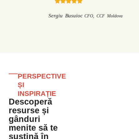
Sergiu Busuioc
CFO, CCF Moldova
PERSPECTIVE
ȘI
INSPIRAȚIE
Descoperă
resurse și
gânduri
menite să te
susțină în