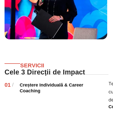
SERVICII
Cele 3 Direcții de Impact
Te
01
/
Creștere Individuală & Career
Coaching
cu
de
C