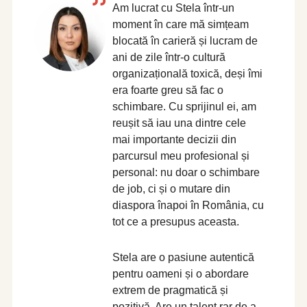
Am lucrat cu Stela într-un
moment în care mă simțeam
blocată în carieră și lucram de
ani de zile într-o cultură
organizațională toxică, deși îmi
era foarte greu să fac o
schimbare. Cu sprijinul ei, am
reușit să iau una dintre cele
mai importante decizii din
parcursul meu profesional și
personal: nu doar o schimbare
de job, ci și o mutare din
diaspora înapoi în România, cu
tot ce a presupus aceasta.
Stela are o pasiune autentică
pentru oameni și o abordare
extrem de pragmatică și
pozitivă. Are un talent rar de a