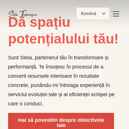
COMUT
Română
Dă spațiu
English
potențialului tău!
Sunt Stela, partenerul tău în transformare și
performanță. Te însoțesc în procesul de a
converti resursele interioare în rezultate
concrete, punându-mi întreaga experiență în
serviciul evoluției tale și al eficienței echipei pe
care o conduci.
Hai să povestim despre obiectivele
tale