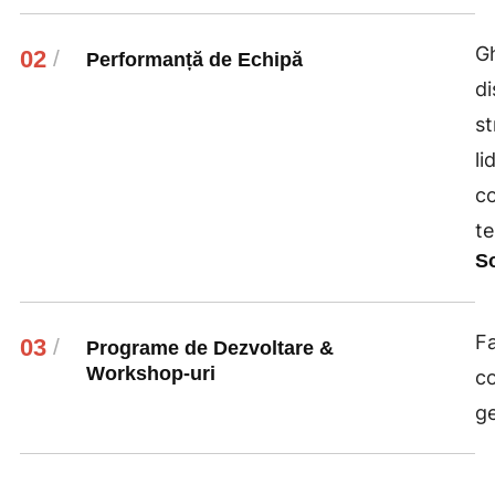
Gh
02
/
Performanță de Echipă
di
st
li
co
te
So
Fa
03
/
Programe de Dezvoltare &
Workshop-uri
co
ge