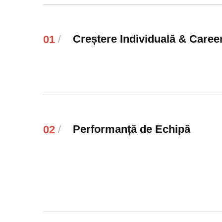
Creștere Individuală & Care
01
/
Performanță de Echipă
02
/