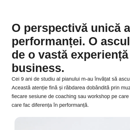
O perspectivă unică 
performanței. O ascul
de o vastă experiență
business.
Cei 9 ani de studiu al pianului m-au învățat să ascul
Această atenție fină și răbdarea dobândită prin muz
fiecare sesiune de coaching sau workshop pe care îl f
care fac diferența în performanță.