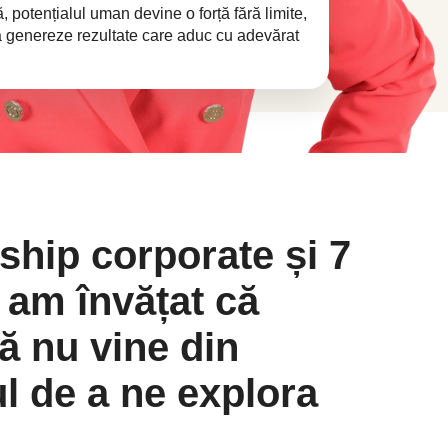
ă, potențialul uman devine o forță fără limite,
ă genereze rezultate care aduc cu adevărat
ship corporate și 7
 am învățat că
ă nu vine din
ul de a ne explora