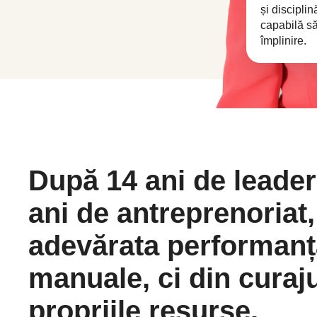
și disciplin
capabilă s
împlinire.
După 14 ani de leader
ani de antreprenoriat,
adevărata performanț
manuale, ci din curaj
propriile resurse.