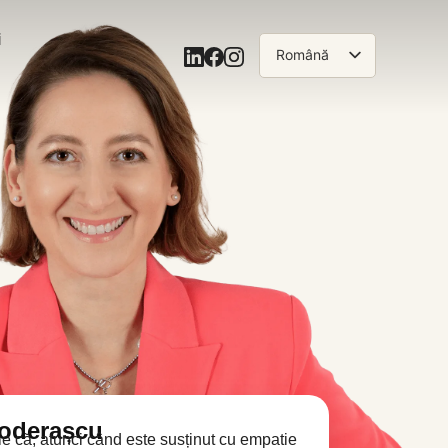
i
Română
English
Toderașcu
ie că, atunci când este susținut cu empatie