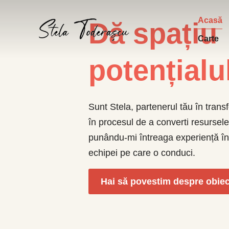
Acasă
Dă spațiu
Carte
potențialu
Sunt Stela, partenerul tău în tran
în procesul de a converti resursele
punându-mi întreaga experiență în se
echipei pe care o conduci.
Hai să povestim despre obiect