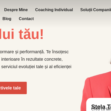
Despre Mine
Coaching Individual
Soluții Compani
Blog
Contact
lui tău!
sformare și performanță. Te însoțesc
 interioare în rezultate concrete,
rviciul evoluției tale și al eficienței
ivele tale
Stela 
Cred cu tăr