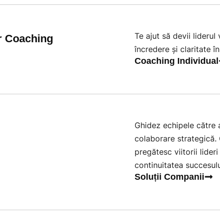
Te ajut să devii liderul
er Coaching
încredere și claritate î
Coaching Individual
Ghidez echipele către a
colaborare strategică. 
pregătesc viitorii lider
continuitatea succesulu
Soluții Companii