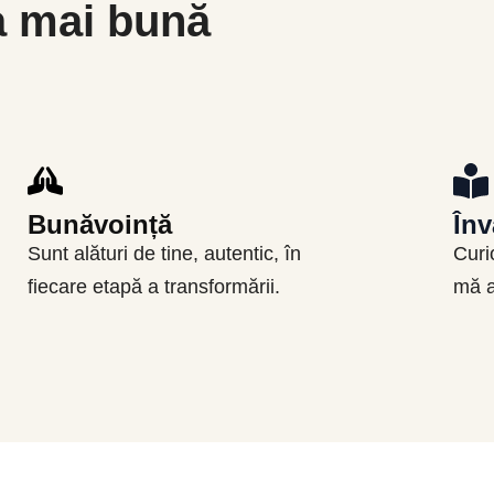
ea mai bună
Bunăvoință
Înv
Sunt alături de tine, autentic, în
Curi
fiecare etapă a transformării.
mă a